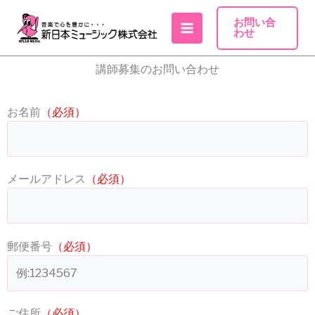
内
お問い合
容
わせ
を
ス
講師募集のお問い合わせ
キ
ッ
お名前
（必須）
プ
メールアドレス
（必須）
郵便番号
（必須）
ご住所
（必須）